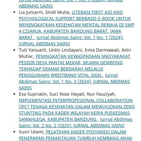
ABDIMAS SAINS
Lia Juniarni, Sindi Mulia,
LITERASI FIRST AID AND
PSYCHOLOGICAL SUPPORT BERBASIS E-BOOK UNTUK
MENINGKATKAN KESEHATAN MENTAL REMAJA DI SMP
4 CISARUA, KABUPATEN BANDUNG BARAT, JAWA
BARAT
,
Jurnal Abdimas Sains: Vol. 1 No. 1 (2024):
JURNAL ABDIMAS SAINS
Tuti Yanuarti, Linlin Lindayani, Irma Darmawati, Astri
Mutiar,
PENINGKATAN KEWASPADAAN MASYARAKAT
PESISIR DESA PANTAI MEKAR, MUARA GEMBONG
TERHADAP DEMAM BERDARAH MELALUI
PENGGUNAAN WRISTBAND VITAL SIGN
,
Jurnal
Abdimas Sains: Vol. 1 No. 3 (2024): JURNAL ABDIMAS
SAINS
Eva Supriatin, Suci Noor Hayati, Nur Fauziyah,
IMPLEMENTASI INTERPROFESIONAL COLLABORATION
(IPC) TENAGA KESEHATAN DALAM MEWUJUDKAN ZERO
STUNTING PADA KADER WILAYAH KERJA PUSKESMAS
SAWAHLEGA, KABUPATEN BANDUNG
,
Jurnal Abdimas
Sains: Vol. 2 No. 2 (2025): JURNAL ABDIMAS SAINS
Susri Utami,
PELATIHAN KADER POSYANDU DALAM
PENERAPAN PEMANTAUAN TUMBUH KEMBANG ANAK