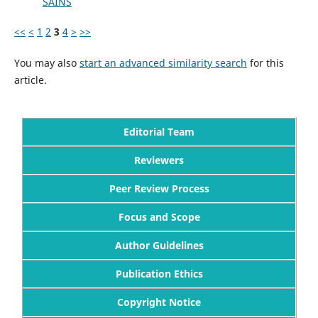
SAINS
<<
<
1
2
3
4
>
>>
You may also
start an advanced similarity search
for this
article.
Editorial Team
Reviewers
Peer Review Process
Focus and Scope
Author Guidelines
Publication Ethics
Copyright Notice