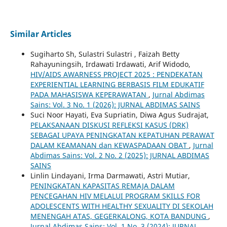
Similar Articles
Sugiharto Sh, Sulastri Sulastri , Faizah Betty
Rahayuningsih, Irdawati Irdawati, Arif Widodo,
HIV/AIDS AWARNESS PROJECT 2025 : PENDEKATAN
EXPERIENTIAL LEARNING BERBASIS FILM EDUKATIF
PADA MAHASISWA KEPERAWATAN
,
Jurnal Abdimas
Sains: Vol. 3 No. 1 (2026): JURNAL ABDIMAS SAINS
Suci Noor Hayati, Eva Supriatin, Diwa Agus Sudrajat,
PELAKSANAAN DISKUSI REFLEKSI KASUS (DRK)
SEBAGAI UPAYA PENINGKATAN KEPATUHAN PERAWAT
DALAM KEAMANAN dan KEWASPADAAN OBAT
,
Jurnal
Abdimas Sains: Vol. 2 No. 2 (2025): JURNAL ABDIMAS
SAINS
Linlin Lindayani, Irma Darmawati, Astri Mutiar,
PENINGKATAN KAPASITAS REMAJA DALAM
PENCEGAHAN HIV MELALUI PROGRAM SKILLS FOR
ADOLESCENTS WITH HEALTHY SEXUALITY DI SEKOLAH
MENENGAH ATAS, GEGERKALONG, KOTA BANDUNG
,
Jurnal Abdimas Sains: Vol. 1 No. 3 (2024): JURNAL