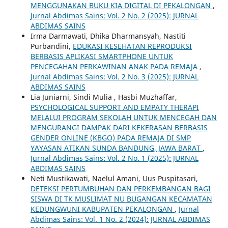
MENGGUNAKAN BUKU KIA DIGITAL DI PEKALONGAN
,
Jurnal Abdimas Sains: Vol. 2 No. 2 (2025): JURNAL
ABDIMAS SAINS
Irma Darmawati, Dhika Dharmansyah, Nastiti
Purbandini,
EDUKASI KESEHATAN REPRODUKSI
BERBASIS APLIKASI SMARTPHONE UNTUK
PENCEGAHAN PERKAWINAN ANAK PADA REMAJA
,
Jurnal Abdimas Sains: Vol. 2 No. 3 (2025): JURNAL
ABDIMAS SAINS
Lia Juniarni, Sindi Mulia , Hasbi Muzhaffar,
PSYCHOLOGICAL SUPPORT AND EMPATY THERAPI
MELALUI PROGRAM SEKOLAH UNTUK MENCEGAH DAN
MENGURANGI DAMPAK DARI KEKERASAN BERBASIS
GENDER ONLINE (KBGO) PADA REMAJA DI SMP
YAYASAN ATIKAN SUNDA BANDUNG, JAWA BARAT
,
Jurnal Abdimas Sains: Vol. 2 No. 1 (2025): JURNAL
ABDIMAS SAINS
Neti Mustikawati, Naelul Amani, Uus Puspitasari,
DETEKSI PERTUMBUHAN DAN PERKEMBANGAN BAGI
SISWA DI TK MUSLIMAT NU BUGANGAN KECAMATAN
KEDUNGWUNI KABUPATEN PEKALONGAN
,
Jurnal
Abdimas Sains: Vol. 1 No. 2 (2024): JURNAL ABDIMAS